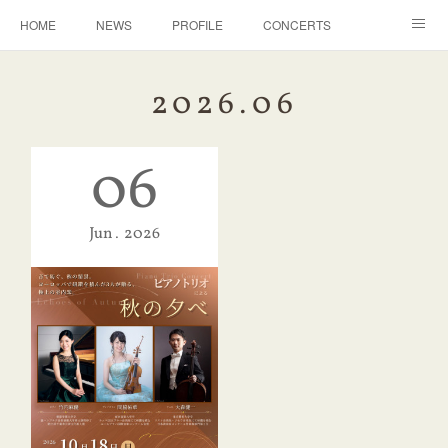
HOME
NEWS
PROFILE
CONCERTS
ACHIEVE
LESSON
CONTACT
2026
.
06
06
Jun
2026