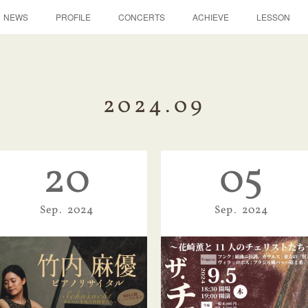
NEWS
PROFILE
CONCERTS
ACHIEVE
LESSON
2024
.
09
20
05
Sep
2024
Sep
2024