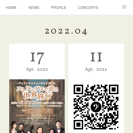
HOME
NEWS
PROFILE
CONCERTS
ACHIEVE
LESSON
CONTACT
2022
.
04
17
11
Apr
2022
Apr
2022