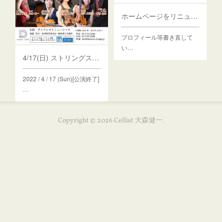
ホームページをリニューアル中です
プロフィール等書き直して
い…
4/17(日) ストリングスで巡る世界旅行
2022 / 4 / 17 (Sun)[公演終了]
…
Copyright ©
2026
Cellist 大森健一
.