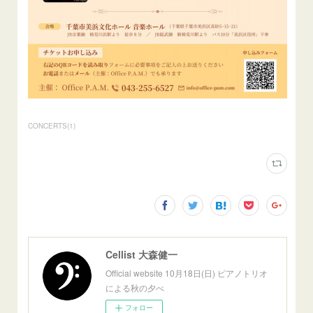
CONCERTS
(
1
)
Cellist 大森健一
Official website 10月18日(日) ピアノトリオ
による秋の夕べ
フォロー