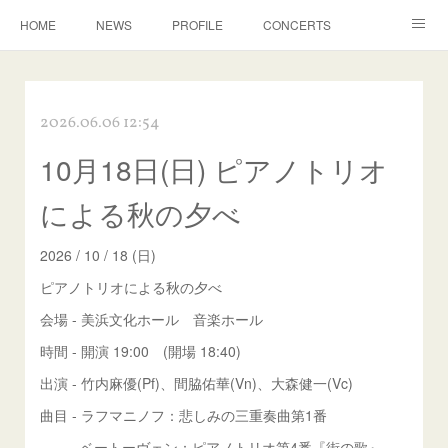
HOME
NEWS
PROFILE
CONCERTS
ACHIEVE
LESSON
CONTACT
2026.06.06 12:54
10月18日(日) ピアノトリオ
による秋の夕べ
2026 / 10 / 18 (日)
ピアノトリオによる秋の夕べ
会場 - 美浜文化ホール 音楽ホール
時間 - 開演 19:00 (開場 18:40)
出演 - 竹内麻優(Pf)、間脇佑華(Vn)、大森健一(Vc)
曲目 - ラフマニノフ：悲しみの三重奏曲第1番
ベートーヴェン：ピアノトリオ第4番『街の歌』