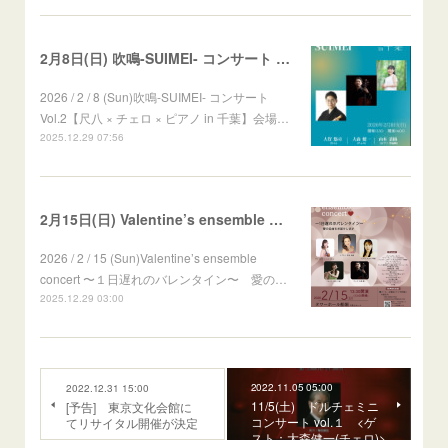
2月8日(日) 吹鳴-SUIMEI- コンサート Vol.2
2026 / 2 / 8 (Sun)吹鳴-SUIMEI- コンサート
Vol.2【尺八 × チェロ × ピアノ in 千葉】会場…
2025.12.29 07:56
2月15日(日) Valentine’s ensemble concert
2026 / 2 / 15 (Sun)Valentine’s ensemble
concert 〜１日遅れのバレンタイン〜 愛の…
2025.12.29 03:00
2022.11.05 05:00
2022.12.31 15:00
11/5(土) ドルチェミニ
[予告] 東京文化会館に
コンサート vol.１ <ゲ
てリサイタル開催が決定
スト：大森健一(チェロ)>