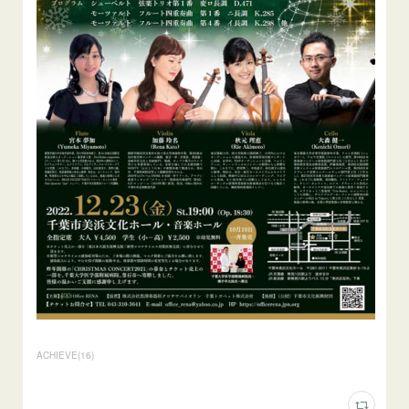
ACHIEVE
(
16
)