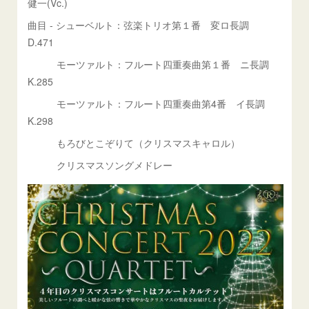
健一(Vc.)
曲目 - シューベルト：弦楽トリオ第１番 変ロ長調
D.471
モーツァルト：フルート四重奏曲第１番 ニ長調
K.285
モーツァルト：フルート四重奏曲第4番 イ長調
K.298
もろびとこぞりて（クリスマスキャロル）
クリスマスソングメドレー